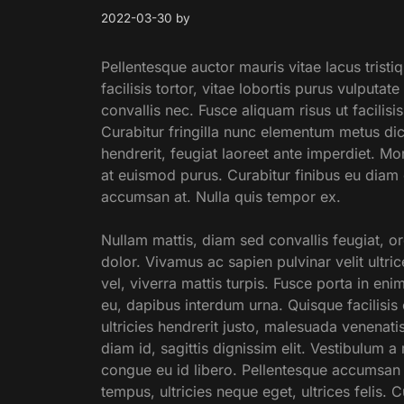
2022-03-30
by
Pellentesque auctor mauris vitae lacus tristiq
facilisis tortor, vitae lobortis purus vulputat
convallis nec. Fusce aliquam risus ut facilisi
Curabitur fringilla nunc elementum metus dic
hendrerit, feugiat laoreet ante imperdiet. Mo
at euismod purus. Curabitur finibus eu diam
accumsan at. Nulla quis tempor ex.
Nullam mattis, diam sed convallis feugiat, or
dolor. Vivamus ac sapien pulvinar velit ultri
vel, viverra mattis turpis. Fusce porta in eni
eu, dapibus interdum urna. Quisque facilisis e
ultricies hendrerit justo, malesuada venenat
diam id, sagittis dignissim elit. Vestibulum a
congue eu id libero. Pellentesque accumsan
tempus, ultricies neque eget, ultrices felis.