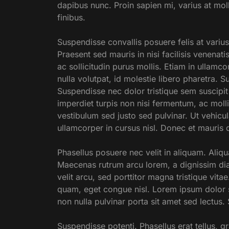
dapibus nunc. Proin sapien mi, varius at molli
finibus.
Suspendisse convallis posuere felis at variu
Praesent sed mauris in nisi facilisis venenati
ac sollicitudin purus mollis. Etiam in ullam
nulla volutpat, id molestie libero pharetra. 
Suspendisse nec dolor tristique sem suscipit 
imperdiet turpis non nisi fermentum, ac molli
vestibulum sed justo sed pulvinar. Ut vehicu
ullamcorper in cursus nisl. Donec et mauris qu
Phasellus posuere nec velit in aliquam. Aliqu
Maecenas rutrum arcu lorem, a dignissim di
velit arcu, sed porttitor magna tristique vita
quam, eget congue nisl. Lorem ipsum dolor si
non nulla pulvinar porta sit amet sed lectus.
Suspendisse potenti. Phasellus erat tellus, g