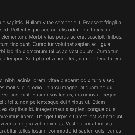
ue sagittis. Nullam vitae semper elit. Praesent fringilla
e sed. Pellentesque auctor felis odio, in ultrices mi
s elementum. Morbi vitae purus ac erat suscipit finibus.
tum tincidunt. Curabitur volutpat sapien ac ligula
rbi lacinia elementum tellus ac vestibulum. Curabitur
 eu tempor. Sed pharetra nunc leo, non eleifend lorem
ci nibh lacinia lorem, vitae placerat odio turpis sed
ces mollis id id odio. In arcu magna, aliquam ac dui
m vel tincidunt. Etiam risus lectus, maximus ut neque
lit felis, non pellentesque dui finibus ut. Etiam
is ex dapibus id. Integer mauris sapien, congue quis
 maximus libero. Ut eget turpis sit amet lectus tincidunt
 viverra magna vel maximus. Vestibulum at massa
 Curabitur tellus ipsum, commodo id sapien quis, varius