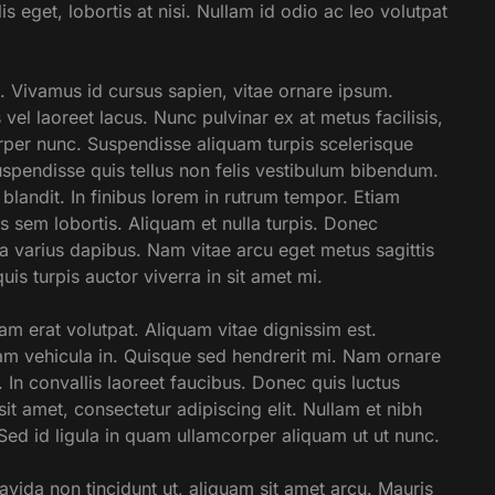
s eget, lobortis at nisi. Nullam id odio ac leo volutpat
s. Vivamus id cursus sapien, vitae ornare ipsum.
s vel laoreet lacus. Nunc pulvinar ex at metus facilisis,
corper nunc. Suspendisse aliquam turpis scelerisque
Suspendisse quis tellus non felis vestibulum bibendum.
blandit. In finibus lorem in rutrum tempor. Etiam
s sem lobortis. Aliquam et nulla turpis. Donec
la varius dapibus. Nam vitae arcu eget metus sagittis
is turpis auctor viverra in sit amet mi.
am erat volutpat. Aliquam vitae dignissim est.
am vehicula in. Quisque sed hendrerit mi. Nam ornare
e. In convallis laoreet faucibus. Donec quis luctus
t amet, consectetur adipiscing elit. Nullam et nibh
 Sed id ligula in quam ullamcorper aliquam ut ut nunc.
ravida non tincidunt ut, aliquam sit amet arcu. Mauris