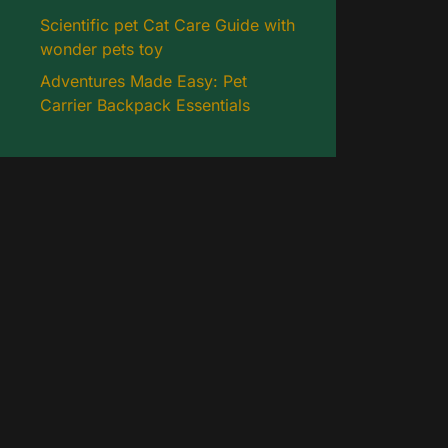
Scientific pet Cat Care Guide with
wonder pets toy
Adventures Made Easy: Pet
Carrier Backpack Essentials