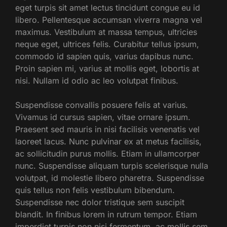
eget turpis sit amet lectus tincidunt congue eu id
libero. Pellentesque accumsan viverra magna vel
maximus. Vestibulum at massa tempus, ultricies
neque eget, ultrices felis. Curabitur tellus ipsum,
commodo id sapien quis, varius dapibus nunc.
Proin sapien mi, varius at mollis eget, lobortis at
nisi. Nullam id odio ac leo volutpat finibus.
Suspendisse convallis posuere felis at varius.
Vivamus id cursus sapien, vitae ornare ipsum.
Praesent sed mauris in nisi facilisis venenatis vel
laoreet lacus. Nunc pulvinar ex at metus facilisis,
ac sollicitudin purus mollis. Etiam in ullamcorper
nunc. Suspendisse aliquam turpis scelerisque nulla
volutpat, id molestie libero pharetra. Suspendisse
quis tellus non felis vestibulum bibendum.
Suspendisse nec dolor tristique sem suscipit
blandit. In finibus lorem in rutrum tempor. Etiam
imperdiet turpis non nisi fermentum, ac mollis sem