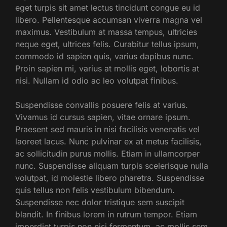
eget turpis sit amet lectus tincidunt congue eu id
libero. Pellentesque accumsan viverra magna vel
maximus. Vestibulum at massa tempus, ultricies
neque eget, ultrices felis. Curabitur tellus ipsum,
commodo id sapien quis, varius dapibus nunc.
Proin sapien mi, varius at mollis eget, lobortis at
nisi. Nullam id odio ac leo volutpat finibus.
Suspendisse convallis posuere felis at varius.
Vivamus id cursus sapien, vitae ornare ipsum.
Praesent sed mauris in nisi facilisis venenatis vel
laoreet lacus. Nunc pulvinar ex at metus facilisis,
ac sollicitudin purus mollis. Etiam in ullamcorper
nunc. Suspendisse aliquam turpis scelerisque nulla
volutpat, id molestie libero pharetra. Suspendisse
quis tellus non felis vestibulum bibendum.
Suspendisse nec dolor tristique sem suscipit
blandit. In finibus lorem in rutrum tempor. Etiam
imperdiet turpis non nisi fermentum, ac mollis sem