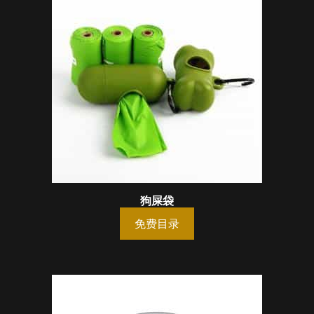
狗屎袋
免费目录