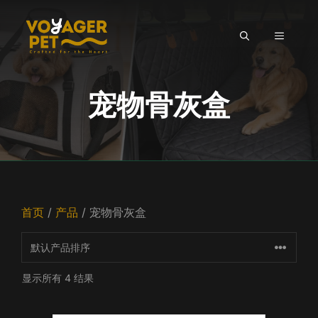
跳
至
菜
内
容
单
宠物骨灰盒
首页
/
产品
/ 宠物骨灰盒
显示所有 4 结果