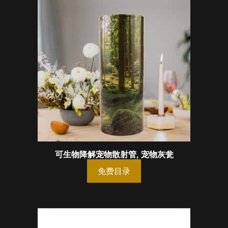
可生物降解宠物散射管, 宠物灰瓮
免费目录