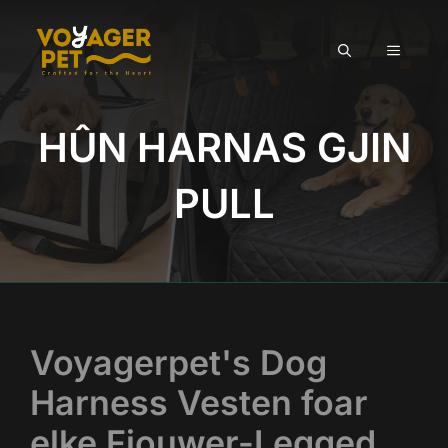
Gean
nei
MENU
ynhâld
HÛN HARNAS GJIN
PULL
Voyagerpet's Dog
Harness Vesten foar
elke Fjouwer-Legged