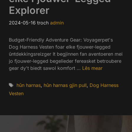
Explorer
2024-05-16
troch
admin
Budget-Friendly Adventure Gear: Voyagerpet's
Dog Harness Vesten foar elke fjouwer-legged
ûntdekkingsreizger It begjinnen fan aventoeren mei
jo fjouwer-legged begelieder fereasket betroubere
gear dy't biedt sawol komfort …
Lês mear
Tags
hûn harnas
,
hûn harnas gjin pull
,
Dog Harness
Vesten