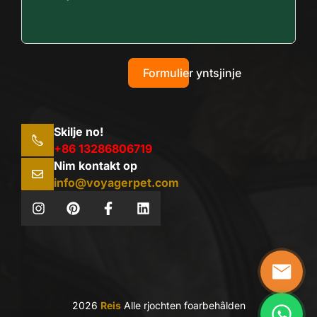
Formulier yntsjinje
Skilje no!
+86 13286806719
Nim kontakt op
info@voyagerpet.com
2026
Reis
Alle rjochten foarbehâlden