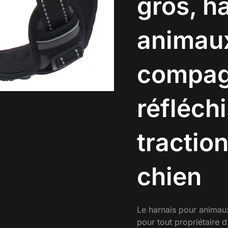
gros, h
animau
compag
réfléch
tractio
chien
Le harnais pour animau
pour tout propriétaire d