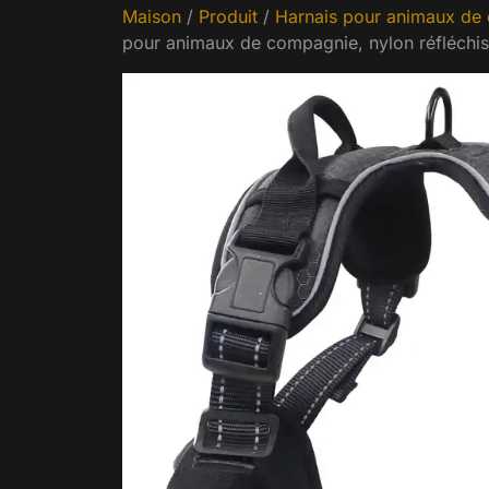
Maison
/
Produit
/
Harnais pour animaux de
pour animaux de compagnie, nylon réfléchiss