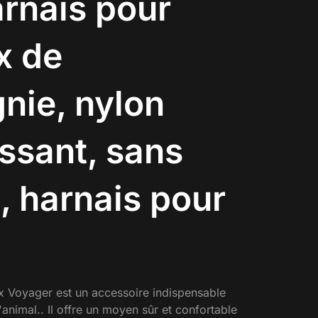
arnais pour
x de
nie, nylon
issant, sans
n, harnais pour
x Voyager est un accessoire indispensable
'animal.. Il offre un moyen sûr et confortable