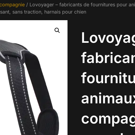
 compagnie
/ Lovoyager – fabricants de fournitures pour a
ant, sans traction, harnais pour chien
Lovoyag
fabrica
fournit
animau
compagn