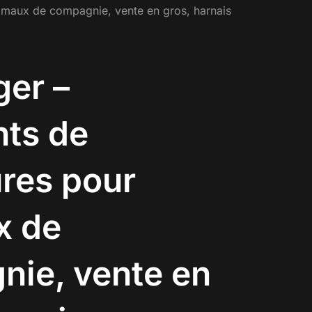
nimaux de compagnie, vente en gros, harnais
er –
nts de
ures pour
x de
ie, vente en