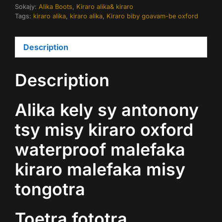
Sokajy:
Alika Boots
,
Kiraro alika& kiraro
Tags:
kiraro alika
,
kiraro alika
,
Kiraro biby goavam-be oxford
Description
Description
Alika kely sy antonony
tsy misy kiraro oxford
waterproof malefaka
kiraro malefaka misy
tongotra
Toetra fototra