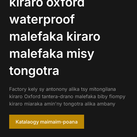
kiraro oxford
waterproof
malefaka kiraro
malefaka misy
tongotra
Factory kely sy antonony alika tsy mitongilana
kiraro Oxford tantera-drano malefaka biby fiompy
kiraro miaraka amin'ny tongotra alika ambany
Katalaogy maimaim-poana