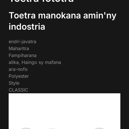
Toetra manokana amin'ny
indostria
endri-javatra
Maharitra
Fampiharana
alika, Haingo sy mafana
ara-nofo
Polyester
Style
CLASSIC