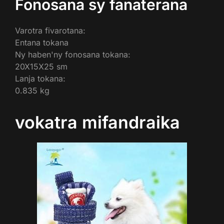
Fonosana sy fanaterana
Varotra fivarotana:
Entana tokana
Ny haben'ny fonosana tokana:
20X15X25 sm
Lanja tokana:
0.835 kg
vokatra mifandraika