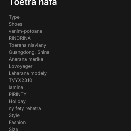
Toetra hafa
Type
Shoes
vanim-potoana
RINDRINA
Toerana niaviany
Guangdong, Shina
Anarana marika
Lovoyager
Laharana modely
TVYX2310
lamina
PIRINTY
Holiday
ny fety rehetra
Style
Fashion
Size