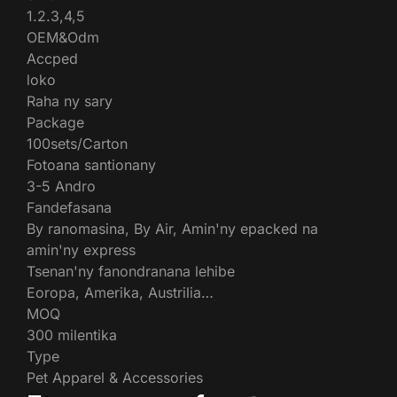
1.2.3,4,5
OEM&Odm
Accped
loko
Raha ny sary
Package
100sets/Carton
Fotoana santionany
3-5 Andro
Fandefasana
By ranomasina, By Air, Amin'ny epacked na
amin'ny express
Tsenan'ny fanondranana lehibe
Eoropa, Amerika, Austrilia…
MOQ
300 milentika
Type
Pet Apparel & Accessories