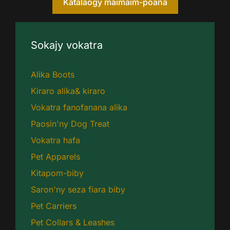
Katalaogy maimaim-poana
Sokajy vokatra
Alika Boots
Kiraro alika& kiraro
Vokatra fanofanana alika
Paosin'ny Dog Treat
Vokatra hafa
Pet Apparels
Kitapom-biby
Saron'ny seza fiara biby
Pet Carriers
Pet Collars & Leashes