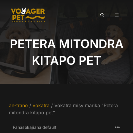
Mandehana
any
SAKAF
amin'ny
votoaty
PETERA MITONDRA
KITAPO PET
an-trano
/
vokatra
/ Vokatra misy marika "Petera
mitondra kitapo pet”