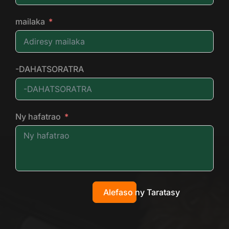
mailaka
-DAHATSORATRA
Ny hafatrao
Alefaso ny Taratasy