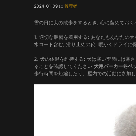
2024-01-09
に
管理者
雪の日に犬の散歩をするとき, 心に留めておく
1. 適切な装備を着用する: あなたもあなたの
水コート含む, 滑り止めの靴, 暖かくドライに
2. 犬の体温を維持する: 犬は寒い季節には寒
ることを確認してください
犬用パーカー冬ペ
歩行時間を短縮したり、屋内での活動に参加し