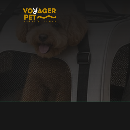
コ
ン
テ
ン
ツ
に
ス
キ
ッ
プ