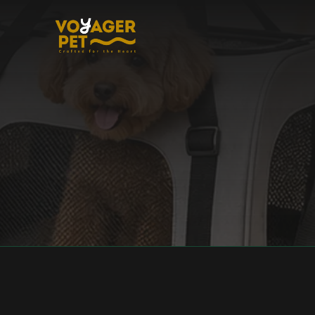
コ
ン
テ
ン
ツ
に
ス
キ
ッ
プ