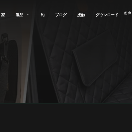
インスタグラム
家
製品
約
ブログ
接触
ダウンロード