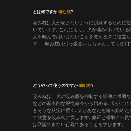
とは何ですか
噛む枕
?
噛み枕は犬が噛まないように訓練するために使
いています, これにより、犬が噛み付いている
人を噛んではいけないことを教えるのに役立ち
す。. 噛み枕は引っ張るおもちゃとしても使用
どうやって使うのですか
噛む枕
?
咬み枕は、犬の咬み癖を抑制する訓練に最適なツ
などの基本的な服従命令から始める. 犬がこれ
きそうな状況に置く. 犬があなたを噛み始めたら
て注意を咬み枕に戻します. 修正と報酬に一貫
は容認できない行為であることを学びます。.